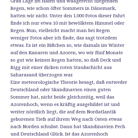
Grad Lage im Hafen und waagerecht fliegenden
Regen, wie schon öfter Sommers in Dänemark,
hatten wir nicht. Unter den 1.000 Fotos dieser Fahrt
finde ich nur etwa 10 mit bewölktem Himmel oder
Regen. Nun, vielleicht macht man bei Regen
weniger Fotos aber ich finde, das sagt trotzdem
etwas. Es ist ein Bißchen so, wie damals im Winter
auf den Kanaren und Azoren, wo wir fünf Monate
so gut wie keinen Regen hatten, so daß Deck und
Rigg mit einer dicken roten Staubschicht aus
Saharasand überzogen war.
Eine meteorologische Theorie besagt, daß entweder
Deutschland oder Skandinavien einen guten
Sommer hat, nicht beide gleichzeitig, weil das
Azorenhoch, wenn es kräftig ausgebildet ist und
weiter nördlich liegt, die auf dem Nordatlantik
geborenen Tiefs auf ihrem Weg nach Osten etwas
nach Norden schubst. Dann hat Skandinavien Pech
und Deutschland Glück. Ist das Azorenhoch