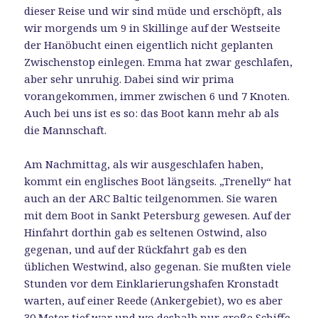
dieser Reise und wir sind müde und erschöpft, als
wir morgends um 9 in Skillinge auf der Westseite
der Hanöbucht einen eigentlich nicht geplanten
Zwischenstop einlegen. Emma hat zwar geschlafen,
aber sehr unruhig. Dabei sind wir prima
vorangekommen, immer zwischen 6 und 7 Knoten.
Auch bei uns ist es so: das Boot kann mehr ab als
die Mannschaft.
Am Nachmittag, als wir ausgeschlafen haben,
kommt ein englisches Boot längseits. „Trenelly“ hat
auch an der ARC Baltic teilgenommen. Sie waren
mit dem Boot in Sankt Petersburg gewesen. Auf der
Hinfahrt dorthin gab es seltenen Ostwind, also
gegenan, und auf der Rückfahrt gab es den
üblichen Westwind, also gegenan. Sie mußten viele
Stunden vor dem Einklarierungshafen Kronstadt
warten, auf einer Reede (Ankergebiet), wo es aber
30 Meter tief war und wo deshalb nur große Schiffe