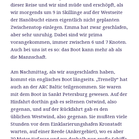
dieser Reise und wir sind müde und erschöpft, als
wir morgends um 9 in Skillinge auf der Westseite
der Hanöbucht einen eigentlich nicht geplanten
Zwischenstop einlegen. Emma hat zwar geschlafen,
aber sehr unruhig. Dabei sind wir prima
vorangekommen, immer zwischen 6 und 7 Knoten.
Auch bei uns ist es so: das Boot kann mehr ab als
die Mannschaft.
Am Nachmittag, als wir ausgeschlafen haben,
kommt ein englisches Boot längseits. „Trenelly“ hat
auch an der ARC Baltic teilgenommen. Sie waren
mit dem Boot in Sankt Petersburg gewesen. Auf der
Hinfahrt dorthin gab es seltenen Ostwind, also
gegenan, und auf der Rückfahrt gab es den
üblichen Westwind, also gegenan. Sie mußten viele
Stunden vor dem Einklarierungshafen Kronstadt
warten, auf einer Reede (Ankergebiet), wo es aber
30 Meter tief war und wo deshalb nur große Schiffe