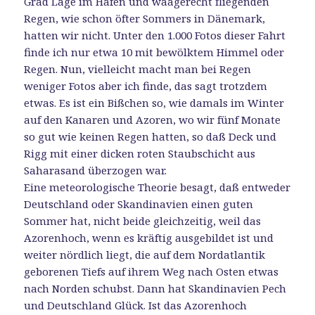
Grad Lage im Hafen und waagerecht fliegenden
Regen, wie schon öfter Sommers in Dänemark,
hatten wir nicht. Unter den 1.000 Fotos dieser Fahrt
finde ich nur etwa 10 mit bewölktem Himmel oder
Regen. Nun, vielleicht macht man bei Regen
weniger Fotos aber ich finde, das sagt trotzdem
etwas. Es ist ein Bißchen so, wie damals im Winter
auf den Kanaren und Azoren, wo wir fünf Monate
so gut wie keinen Regen hatten, so daß Deck und
Rigg mit einer dicken roten Staubschicht aus
Saharasand überzogen war.
Eine meteorologische Theorie besagt, daß entweder
Deutschland oder Skandinavien einen guten
Sommer hat, nicht beide gleichzeitig, weil das
Azorenhoch, wenn es kräftig ausgebildet ist und
weiter nördlich liegt, die auf dem Nordatlantik
geborenen Tiefs auf ihrem Weg nach Osten etwas
nach Norden schubst. Dann hat Skandinavien Pech
und Deutschland Glück. Ist das Azorenhoch